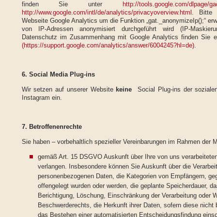
finden Sie unter
http://tools.google.com/dlpage/g
http://www.google.com/intl/de/analytics/privacyoverview.html
. Bitte
Webseite Google Analytics um die Funktion „gat._anonymizeIp();“ erw
von IP-Adressen anonymisiert durchgeführt wird (IP-Maskier
Datenschutz im Zusammenhang mit Google Analytics finden Sie 
(https://support.google.com/analytics/answer/6004245?hl=de)
.
6. Social Media Plug-ins
Wir setzen auf unserer Website
keine
Social Plug-ins der soziale
Instagram ein.
7. Betroffenenrechte
Sie haben – vorbehaltlich spezieller Vereinbarungen im Rahmen der 
gemäß Art. 15 DSGVO Auskunft über Ihre von uns verarbeitet
verlangen. Insbesondere können Sie Auskunft über die Verarbei
personenbezogenen Daten, die Kategorien von Empfängern, ge
offengelegt wurden oder werden, die geplante Speicherdauer, d
Berichtigung, Löschung, Einschränkung der Verarbeitung oder 
Beschwerderechts, die Herkunft ihrer Daten, sofern diese nicht
das Bestehen einer automatisierten Entscheidungsfindung einschl