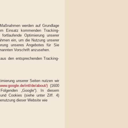
g-Maßnahmen werden auf Grundlage
zum Einsatz kommenden Tracking-
fortlaufende Optimierung unserer
ahmen ein, um die Nutzung unserer
erung unseres Angebotes für Sie
enannten Vorschrift anzusehen.
 aus den entsprechenden Tracking-
imierung unserer Seiten nutzen wir
/www.google.de/intl/de/about/)
(1600
olgenden „Google“). In diesem
und Cookies (siehe unter Ziff. 4)
Benutzung dieser Website wie