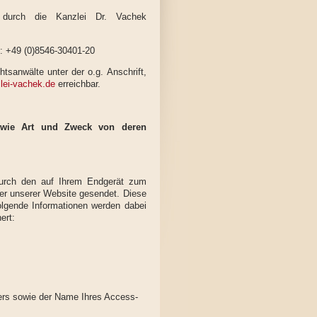
ng durch die Kanzlei Dr. Vachek
 +49 (0)8546-30401-20
tsanwälte unter der o.g. Anschrift,
ei-vachek.de
erreichbar.
owie Art und Zweck von deren
rch den auf Ihrem Endgerät zum
r unserer Website gesendet. Diese
olgende Informationen werden dabei
ert:
ers sowie der Name Ihres Access-