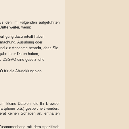
als den im Folgenden aufgeführten
ritte weiter, wenn:
illigung dazu erteilt haben,
endmachung, Ausübung oder
rund zur Annahme besteht, dass Sie
gabe Ihrer Daten haben,
t. c DSGVO eine gesetzliche
VO für die Abwicklung von
um kleine Dateien, die Ihr Browser
martphone o.ä.) gespeichert werden,
erät keinen Schaden an, enthalten
m Zusammenhang mit dem spezifisch