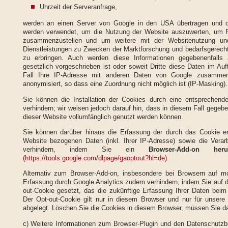
Uhrzeit der Serveranfrage,
werden an einen Server von Google in den USA übertragen und do
werden verwendet, um die Nutzung der Website auszuwerten, um Re
zusammenzustellen und um weitere mit der Websitenutzung und
Dienstleistungen zu Zwecken der Marktforschung und bedarfsgerechte
zu erbringen. Auch werden diese Informationen gegebenenfalls a
gesetzlich vorgeschrieben ist oder soweit Dritte diese Daten im Auf
Fall Ihre IP-Adresse mit anderen Daten von Google zusammen
anonymisiert, so dass eine Zuordnung nicht möglich ist (IP-Masking).
Sie können die Installation der Cookies durch eine entsprechende
verhindern; wir weisen jedoch darauf hin, dass in diesem Fall gegebe
dieser Website vollumfänglich genutzt werden können.
Sie können darüber hinaus die Erfassung der durch das Cookie e
Website bezogenen Daten (inkl. Ihrer IP-Adresse) sowie die Verar
verhindern, indem Sie ein
Browser-Add-on heru
(https://tools.google.com/dlpage/gaoptout?hl=de)
.
Alternativ zum Browser-Add-on, insbesondere bei Browsern auf m
Erfassung durch Google Analytics zudem verhindern, indem Sie auf di
out-Cookie gesetzt, das die zukünftige Erfassung Ihrer Daten beim
Der Opt-out-Cookie gilt nur in diesem Browser und nur für unsere
abgelegt. Löschen Sie die Cookies in diesem Browser, müssen Sie da
c) Weitere Informationen zum Browser-Plugin und den Datenschutz