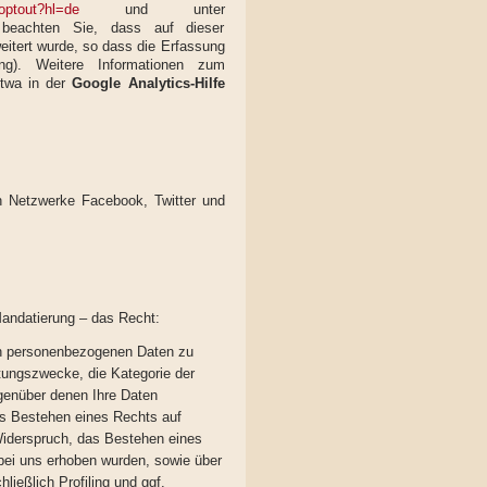
aoptout?hl=de
und unter
 beachten Sie, dass auf dieser
eitert wurde, so dass die Erfassung
ung). Weitere Informationen zum
etwa in der
Google Analytics-Hilfe
n Netzwerke Facebook, Twitter und
Mandatierung – das Recht:
en personenbezogenen Daten zu
tungszwecke, die Kategorie der
genüber denen Ihre Daten
as Bestehen eines Rechts auf
Widerspruch, das Bestehen eines
 bei uns erhoben wurden, sowie über
ießlich Profiling und ggf.