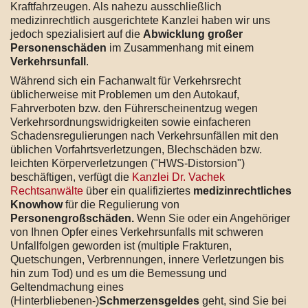
Kraftfahrzeugen. Als nahezu ausschließlich
medizinrechtlich ausgerichtete Kanzlei haben wir uns
jedoch spezialisiert auf die
Abwicklung großer
Personenschäden
im Zusammenhang mit einem
Verkehrsunfall
.
Während sich ein Fachanwalt für Verkehrsrecht
üblicherweise mit Problemen um den Autokauf,
Fahrverboten bzw. den Führerscheinentzug wegen
Verkehrsordnungswidrigkeiten sowie einfacheren
Schadensregulierungen nach Verkehrsunfällen mit den
üblichen Vorfahrtsverletzungen, Blechschäden bzw.
leichten Körperverletzungen ("HWS-Distorsion")
beschäftigen, verfügt die
Kanzlei Dr. Vachek
Rechtsanwälte
über ein qualifiziertes
medizinrechtliches
Knowhow
für die Regulierung von
Personengroßschäden.
Wenn Sie oder ein Angehöriger
von Ihnen Opfer eines Verkehrsunfalls mit schweren
Unfallfolgen geworden ist (multiple Frakturen,
Quetschungen, Verbrennungen, innere Verletzungen bis
hin zum Tod) und es um die Bemessung und
Geltendmachung eines
(Hinterbliebenen-)
Schmerzensgeldes
geht, sind Sie bei