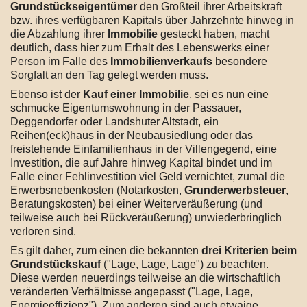
Grundstückseigentümer
den Großteil ihrer Arbeitskraft
bzw. ihres verfügbaren Kapitals über Jahrzehnte hinweg in
die Abzahlung ihrer
Immobilie
gesteckt haben, macht
deutlich, dass hier zum Erhalt des Lebenswerks einer
Person im Falle des
Immobilienverkaufs
besondere
Sorgfalt an den Tag gelegt werden muss.
Ebenso ist der
Kauf einer Immobilie
, sei es nun eine
schmucke Eigentumswohnung in der Passauer,
Deggendorfer oder Landshuter Altstadt, ein
Reihen(eck)haus in der Neubausiedlung oder das
freistehende Einfamilienhaus in der Villengegend, eine
Investition, die auf Jahre hinweg Kapital bindet und im
Falle einer Fehlinvestition viel Geld vernichtet, zumal die
Erwerbsnebenkosten (Notarkosten,
Grunderwerbsteuer
,
Beratungskosten) bei einer Weiterveräußerung (und
teilweise auch bei Rückveräußerung) unwiederbringlich
verloren sind.
Es gilt daher, zum einen die bekannten
drei Kriterien beim
Grundstückskauf
("Lage, Lage, Lage") zu beachten.
Diese werden neuerdings teilweise an die wirtschaftlich
veränderten Verhältnisse angepasst ("Lage, Lage,
Energieeffizienz"). Zum anderen sind auch etwaige