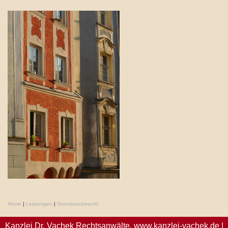
Home
|
Leistungen
|
Grundstücksrecht
Kanzlei Dr. Vachek Rechtsanwälte,
www.kanzlei-vachek.de
|