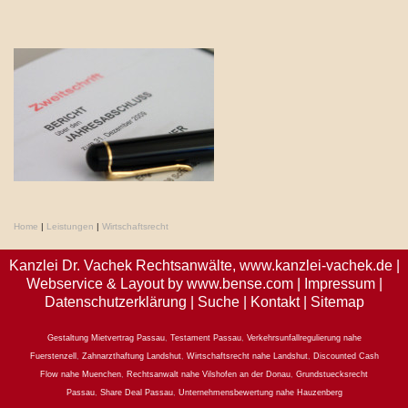
Home
|
Leistungen
|
Wirtschaftsrecht
Kanzlei Dr. Vachek Rechtsanwälte,
www.kanzlei-vachek.de
|
Webservice & Layout by
www.bense.com
|
Impressum
|
Datenschutzerklärung
|
Suche
|
Kontakt
|
Sitemap
Gestaltung Mietvertrag Passau
,
Testament Passau
,
Verkehrsunfallregulierung nahe
Fuerstenzell
,
Zahnarzthaftung Landshut
,
Wirtschaftsrecht nahe Landshut
,
Discounted Cash
Flow nahe Muenchen
,
Rechtsanwalt nahe Vilshofen an der Donau
,
Grundstuecksrecht
Passau
,
Share Deal Passau
,
Unternehmensbewertung nahe Hauzenberg