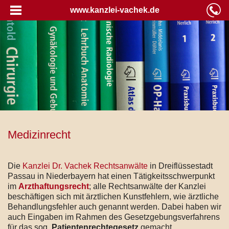
www.kanzlei-vachek.de
Medizinrecht
Die
Kanzlei Dr. Vachek Rechtsanwälte
in Dreiflüssestadt
Passau in Niederbayern hat einen Tätigkeitsschwerpunkt
im
Arzthaftungsrecht
; alle Rechtsanwälte der Kanzlei
beschäftigen sich mit ärztlichen Kunstfehlern, wie ärztliche
Behandlungsfehler auch genannt werden. Dabei haben wir
auch Eingaben im Rahmen des Gesetzgebungsverfahrens
für das sog.
Patientenrechtegesetz
gemacht.