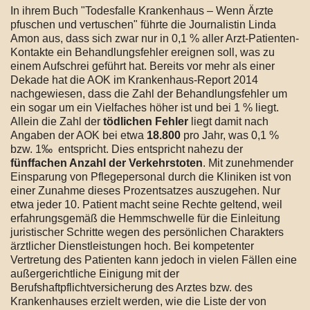
In ihrem Buch "Todesfalle Krankenhaus – Wenn Ärzte
pfuschen und vertuschen" führte die Journalistin Linda
Amon aus, dass sich zwar nur in 0,1 % aller Arzt-Patienten-
Kontakte ein Behandlungsfehler ereignen soll, was zu
einem Aufschrei geführt hat. Bereits vor mehr als einer
Dekade hat die AOK im Krankenhaus-Report 2014
nachgewiesen, dass die Zahl der Behandlungsfehler um
ein sogar um ein Vielfaches höher ist und bei 1 % liegt.
Allein die Zahl der
tödlichen Fehler
liegt damit nach
Angaben der AOK bei etwa
18.800
pro Jahr, was 0,1 %
bzw. 1‰ entspricht. Dies entspricht nahezu der
fünffachen Anzahl der Verkehrstoten
. Mit zunehmender
Einsparung von Pflegepersonal durch die Kliniken ist von
einer Zunahme dieses Prozentsatzes auszugehen. Nur
etwa jeder 10. Patient macht seine Rechte geltend, weil
erfahrungsgemäß die Hemmschwelle für die Einleitung
juristischer Schritte wegen des persönlichen Charakters
ärztlicher Dienstleistungen hoch. Bei kompetenter
Vertretung des Patienten kann jedoch in vielen Fällen eine
außergerichtliche Einigung mit der
Berufshaftpflichtversicherung des Arztes bzw. des
Krankenhauses erzielt werden, wie die Liste der von