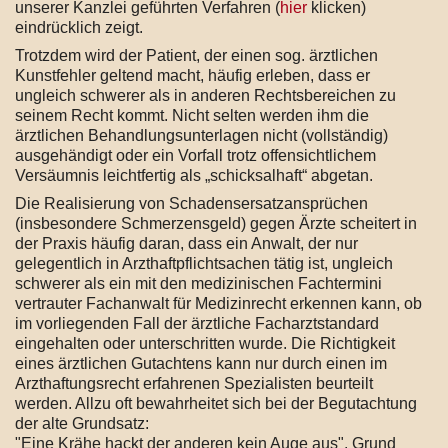
unserer Kanzlei geführten Verfahren (
hier
klicken)
eindrücklich zeigt.
Trotzdem wird der Patient, der einen sog. ärztlichen
Kunstfehler geltend macht, häufig erleben, dass er
ungleich schwerer als in anderen Rechtsbereichen zu
seinem Recht kommt. Nicht selten werden ihm die
ärztlichen Behandlungsunterlagen nicht (vollständig)
ausgehändigt oder ein Vorfall trotz offensichtlichem
Versäumnis leichtfertig als „schicksalhaft“ abgetan.
Die Realisierung von Schadensersatzansprüchen
(insbesondere Schmerzensgeld) gegen Ärzte scheitert in
der Praxis häufig daran, dass ein Anwalt, der nur
gelegentlich in Arzthaftpflichtsachen tätig ist, ungleich
schwerer als ein mit den medizinischen Fachtermini
vertrauter Fachanwalt für Medizinrecht erkennen kann, ob
im vorliegenden Fall der ärztliche Facharztstandard
eingehalten oder unterschritten wurde. Die Richtigkeit
eines ärztlichen Gutachtens kann nur durch einen im
Arzthaftungsrecht erfahrenen Spezialisten beurteilt
werden. Allzu oft bewahrheitet sich bei der Begutachtung
der alte Grundsatz:
"Eine Krähe hackt der anderen kein Auge aus". Grund