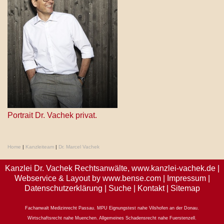
Portrait Dr. Vachek privat.
Home
|
Kanzleiteam
|
Dr. Marcel Vachek
Kanzlei Dr. Vachek Rechtsanwälte,
www.kanzlei-vachek.de
|
Webservice & Layout by
www.bense.com
|
Impressum
|
Datenschutzerklärung
|
Suche
|
Kontakt
|
Sitemap
Fachanwalt Medizinrecht Passau
,
MPU Eignungstest nahe Vilshofen an der Donau
,
Wirtschaftsrecht nahe Muenchen
,
Allgemeines Schadensrecht nahe Fuerstenzell
,